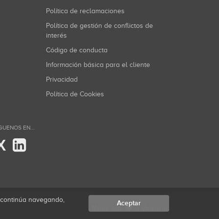
Política de reclamaciones
Política de gestión de conflictos de
interés
Código de conducta
Información básica para el cliente
Privacidad
Política de Cookies
GUENOS EN...
X
i continúa navegando,
Aceptar
Made with
in Valencia.