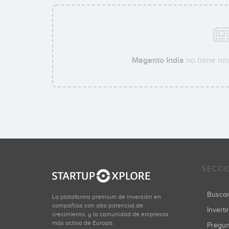
Magento India
no tiene nin
SECCI
Busca
La plataforma premium de inversión en
compañías con alto potencial de
Inverti
crecimiento, y la comunidad de empresas
más activa de Europa.
Pregu