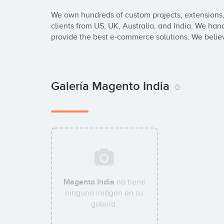
We own hundreds of custom projects, extensions,
clients from US, UK, Australia, and India. We han
provide the best e-commerce solutions. We believ
Galería Magento India
0
Magento India
no tiene
ninguna imágen en su
galería.