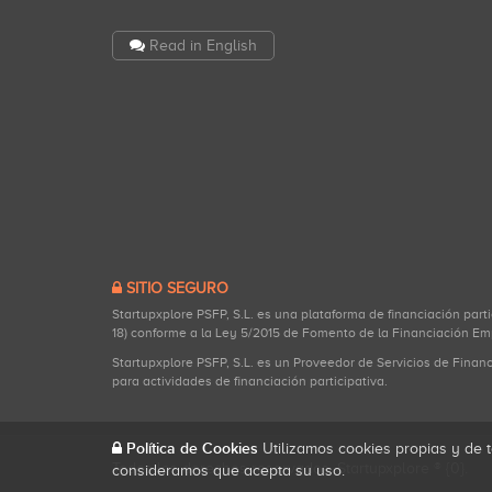
Read in English
SITIO SEGURO
Startupxplore PSFP, S.L. es una plataforma de financiación part
18) conforme a la Ley 5/2015 de Fomento de la Financiación Em
Startupxplore PSFP, S.L. es un Proveedor de Servicios de Finan
para actividades de financiación participativa.
Política de Cookies
Utilizamos cookies propias y de t
Todos los derechos reservados. Startupxplore ® {0}.
consideramos que acepta su uso.