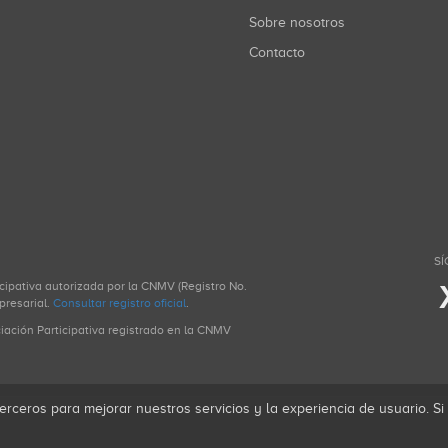
Sobre nosotros
Contacto
SÍ
icipativa autorizada por la CNMV (Registro No.
presarial.
Consultar registro oficial
.
ciación Participativa registrado en la CNMV
erceros para mejorar nuestros servicios y la experiencia de usuario. S