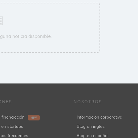
guna noticia disponible.
ONES
NOSOTROS
r financiación
Información corporativa
NEW
r en startups
Blog en inglés
ntas frecuentes
Blog en español