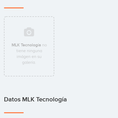
MLK Tecnología
no
tiene ninguna
imágen en su
galería.
Datos MLK Tecnología