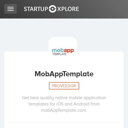
Toggle
navigation
BUSCO FINANCIACIÓN
REGISTRO
ACCESO
MobAppTemplate
PROVEEDOR
Get best quality native mobile application
templates for iOS and Android from
mobAppTemplate.com.
Inicio