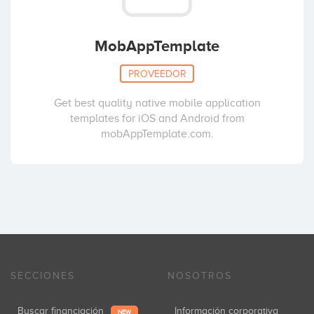
MobAppTemplate
PROVEEDOR
Get best quality native mobile application
templates for iOS and Android from
mobAppTemplate.com.
SECCIONES
NOSOTROS
Buscar financiación
Información corporativa
NEW