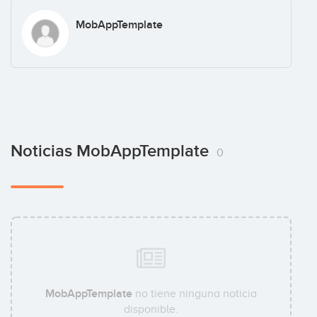
MobAppTemplate
Noticias MobAppTemplate
0
MobAppTemplate
no tiene ninguna noticia
disponible.