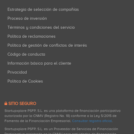
Estrategia de selección de compañías
Proceso de inversión
Términos y condiciones del servicio
Política de reclamaciones
Política de gestión de conflictos de interés
Código de conducta
Información básica para el cliente
Privacidad
Política de Cookies
SITIO SEGURO
Startupxplore PSFP, S.L. es una plataforma de financiación participativa
autorizada por la CNMV (Registro No. 18) conforme a la Ley 5/2015 de
Fomento de la Financiación Empresarial.
Consultar registro oficial
.
Startupxplore PSFP, S.L. es un Proveedor de Servicios de Financiación
Participativa registrado en la CNMV para actividades de financiación