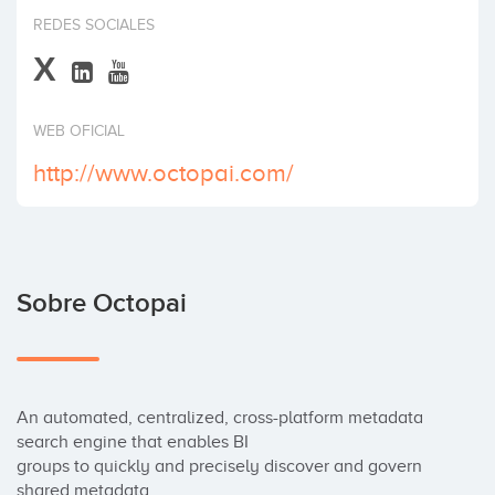
Invertir
REDES SOCIALES
X
WEB OFICIAL
http://www.octopai.com/
Sobre Octopai
An automated, centralized, cross-platform metadata 
search engine that enables BI

groups to quickly and precisely discover and govern 
shared metadata.
