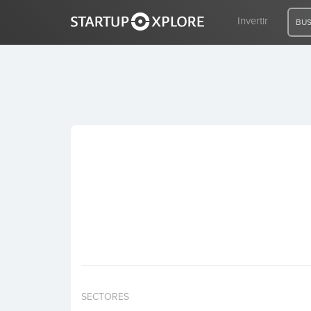
Invertir
BUS
BUSCO FINANCIACIÓN
REGISTRO
ACCESO
Inicio
Invertir
SECTORES