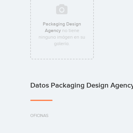
Packaging Design
Agency
no tiene
ninguna imágen en su
galería.
Datos Packaging Design Agenc
OFICINAS