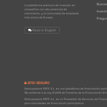
Busca
La plataforma premium de inversión en
compañías con alto potencial de
Inverti
crecimiento, y la comunidad de empresas
más activa de Europa.
Pregu
Read in English
SITIO SEGURO
Startupxplore PSFP, S.L. es una plataforma de financiación part
18) conforme a la Ley 5/2015 de Fomento de la Financiación Em
Startupxplore PSFP, S.L. es un Proveedor de Servicios de Finan
para actividades de financiación participativa.