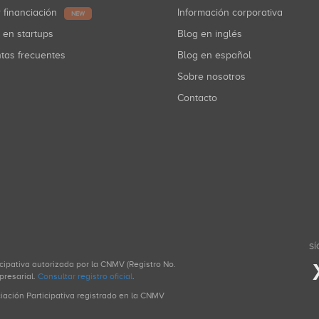
r financiación
Información corporativa
NEW
r en startups
Blog en inglés
ntas frecuentes
Blog en español
Sobre nosotros
Contacto
SÍ
icipativa autorizada por la CNMV (Registro No.
presarial.
Consultar registro oficial
.
ciación Participativa registrado en la CNMV