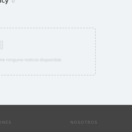
ncy
0
ne ninguna noticia disponible.
ONES
NOSOTROS