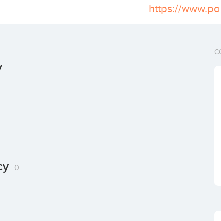
https://www.p
C
y
ncy
0