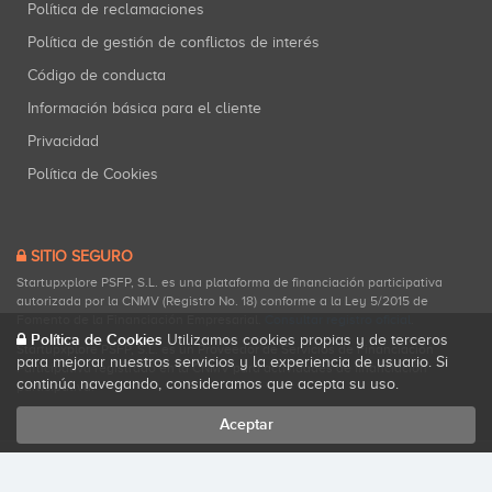
Política de reclamaciones
Política de gestión de conflictos de interés
Código de conducta
Información básica para el cliente
Privacidad
Política de Cookies
SITIO SEGURO
Startupxplore PSFP, S.L. es una plataforma de financiación participativa
autorizada por la CNMV (Registro No. 18) conforme a la Ley 5/2015 de
Fomento de la Financiación Empresarial.
Consultar registro oficial
.
Política de Cookies
Utilizamos cookies propias y de terceros
Startupxplore PSFP, S.L. es un Proveedor de Servicios de Financiación
para mejorar nuestros servicios y la experiencia de usuario. Si
Participativa registrado en la CNMV para actividades de financiación
continúa navegando, consideramos que acepta su uso.
participativa.
Aceptar
Todos los derechos reservados. Startupxplore ® {0}.