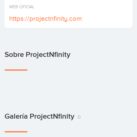
Invertir
WEB OFICIAL
https://projectnfinity.com
Sobre ProjectNfinity
Galería ProjectNfinity
0