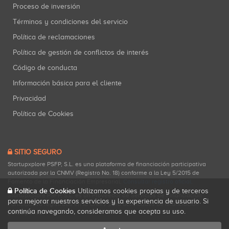
Proceso de inversión
Términos y condiciones del servicio
Política de reclamaciones
Política de gestión de conflictos de interés
Código de conducta
Información básica para el cliente
Privacidad
Política de Cookies
SITIO SEGURO
Startupxplore PSFP, S.L. es una plataforma de financiación participativa
autorizada por la CNMV (Registro No. 18) conforme a la Ley 5/2015 de
Fomento de la Financiación Empresarial.
Consultar registro oficial
.
Política de Cookies
Utilizamos cookies propias y de terceros
Startupxplore PSFP, S.L. es un Proveedor de Servicios de Financiación
para mejorar nuestros servicios y la experiencia de usuario. Si
Participativa registrado en la CNMV para actividades de financiación
continúa navegando, consideramos que acepta su uso.
participativa.