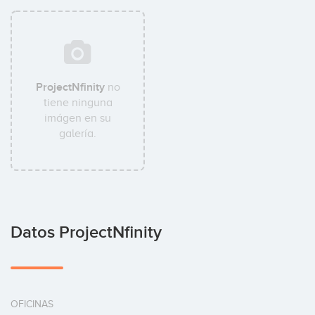
ProjectNfinity
no
tiene ninguna
imágen en su
galería.
Datos ProjectNfinity
OFICINAS