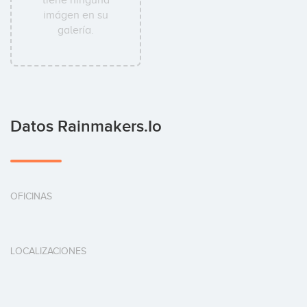
tiene ninguna
imágen en su
galería.
Datos Rainmakers.io
OFICINAS
LOCALIZACIONES