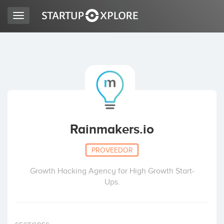
Toggle
navigation
BUSCO FINANCIACIÓN
REGISTRO
ACCESO
Rainmakers.io
PROVEEDOR
Growth Hacking Agency for High Growth Start-
Ups.
Inicio