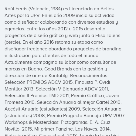
Raúl Ferrís (Valencia, 1984) es Licenciado en Bellas 
Artes por la UPV. En el año 2009 inicia su actividad 
como diseñador colaborando con diversos estudios y 
agencias. Entre los años 2012 y 2015 desarrolla 
proyectos de diseño gráfico y web junto a Elisa Talens 
(cercle). En el año 2016 retoma su etapa como 
diseñador freelance abordando proyectos de branding 
e ilustración para clientes de todo el mundo. 
Actualmente compagina su labor como consultor de 
marcas en Bueno. Good Brands con la gestión y 
dirección de arte de Kontably. Reconocimientos: 
Selección PREMIOS ADCV 2015, Finalista P. Ovidi 
Montllor 2013, Selección V Bianuario ADCV 2011, 
Selección II Premios TMD 2011, Premio Gràffica, Joven 
Promesa 2010, Selección Anuaria al mejor Cartel 2010, 
Accésit Anuaria (estudiantes) 2009, Selección Anuaria 
(estudiantes) 2008, Premio Proyecto Bancaja-UPV 2007. 
Workshops & Masterclass: Pictogramas. E. A. Cruz 
Novillo. 2015, Mi primer Fanzine. Las Naves. 2014, 
Síntesis gráfica. Cocoschool. 2013, Tuneja la teua bici. 