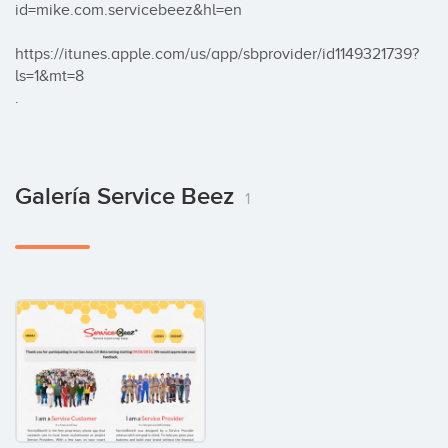
id=mike.com.servicebeez&hl=en

https://itunes.apple.com/us/app/sbprovider/id1149321739?
ls=1&mt=8

.
Galería Service Beez
1