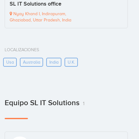
SL IT Solutions office
Nyay Khand I, Indirapuram,
Ghaziabad, Uttar Pradesh, India
LOCALIZACIONES
Usa
Australia
India
U.k.
Equipo SL IT Solutions
1