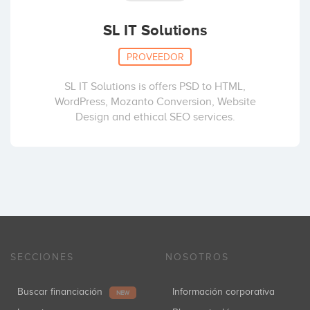
SL IT Solutions
PROVEEDOR
SL IT Solutions is offers PSD to HTML,
WordPress, Mozanto Conversion, Website
Design and ethical SEO services.
SECCIONES
NOSOTROS
Buscar financiación
Información corporativa
NEW