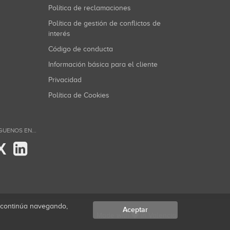
Política de reclamaciones
Política de gestión de conflictos de
interés
Código de conducta
Información básica para el cliente
Privacidad
Política de Cookies
GUENOS EN...
X
i continúa navegando,
Aceptar
Made with
in Valencia.