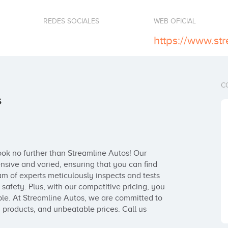
REDES SOCIALES
WEB OFICIAL
https://www.st
C
s
ok no further than Streamline Autos! Our 
nsive and varied, ensuring that you can find 
am of experts meticulously inspects and tests 
d safety. Plus, with our competitive pricing, you 
ible. At Streamline Autos, we are committed to 
 products, and unbeatable prices. Call us 