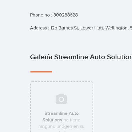
Phone no : 800288628

Address : 12a Barnes St, Lower Hutt, Wellington
Galería Streamline Auto Solutio
Streamline Auto
Solutions
no tiene
ninguna imágen en su