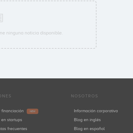
ne ninguna noticia disponible.
ONES
NOSOTROS
r financiación
Información corporativa
NEW
r en startups
Blog en inglés
ntas frecuentes
Blog en español