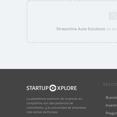
Streamline Auto Solutions
no tie
SECCI
Busca
La plataforma premium de inversión en
compañías con alto potencial de
Inverti
crecimiento, y la comunidad de empresas
más activa de Europa.
Pregu