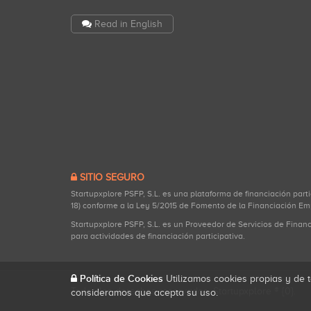
Read in English
SITIO SEGURO
Startupxplore PSFP, S.L. es una plataforma de financiación part
18) conforme a la Ley 5/2015 de Fomento de la Financiación Em
Startupxplore PSFP, S.L. es un Proveedor de Servicios de Finan
para actividades de financiación participativa.
Política de Cookies
Utilizamos cookies propias y de t
Todos los derechos reservados. Startupxplore ® {0}.
consideramos que acepta su uso.