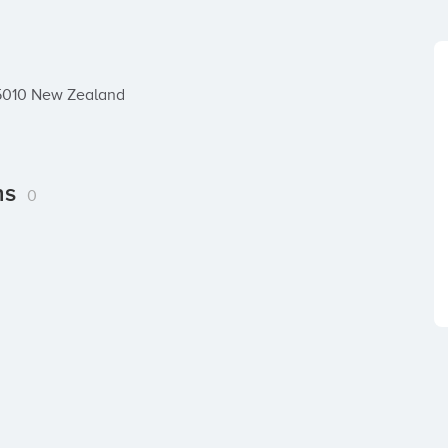
, 5010 New Zealand
ns
0