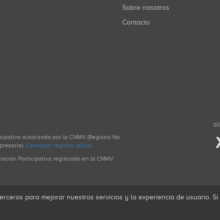
Sobre nosotros
Contacto
SÍ
icipativa autorizada por la CNMV (Registro No.
presarial.
Consultar registro oficial
.
ciación Participativa registrado en la CNMV
erceros para mejorar nuestros servicios y la experiencia de usuario. S