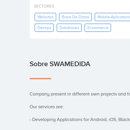
SECTORES
Websites
Base-De-Datos
Mobile-Aplication
Devops
Databases
Ecommerce
Sobre SWAMEDIDA
Company present in different own projects and f
Our services are:

- Developing Applications for Android, iOS, Blac