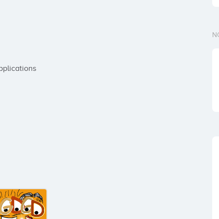
N
plications
