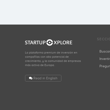
SECCI
Busca
La plataforma premium de inversión en
compañías con alto potencial de
Inverti
crecimiento, y la comunidad de empresas
más activa de Europa.
Pregu
Read in English