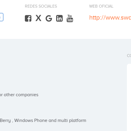
REDES SOCIALES
WEB OFICIAL
X
http://www.s
s
C
or other companies

kBerry , Windows Phone and multi platform
