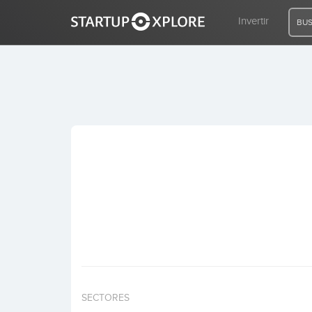
Invertir
BUS
BUSCO FINANCIACIÓN
REGISTRO
ACCESO
Inicio
Invertir
SECTORES