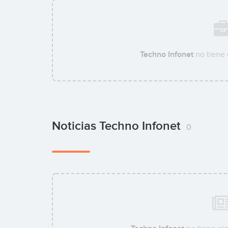
Techno Infonet
no tiene
Noticias Techno Infonet
0