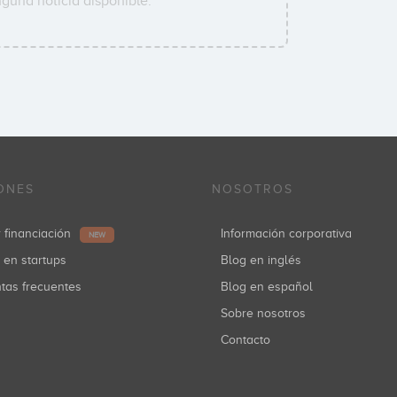
guna noticia disponible.
ONES
NOSOTROS
r financiación
Información corporativa
NEW
r en startups
Blog en inglés
ntas frecuentes
Blog en español
Sobre nosotros
Contacto