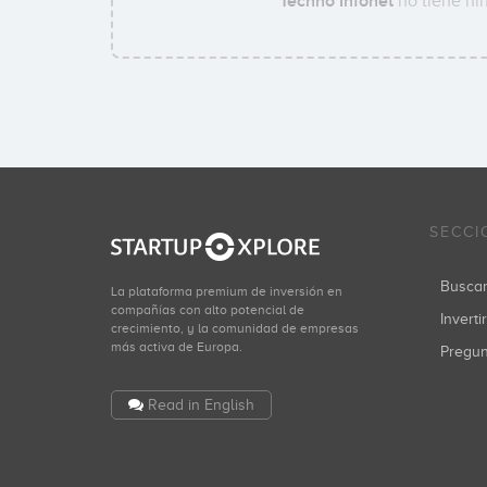
Techno Infonet
no tiene nin
SECCI
Busca
La plataforma premium de inversión en
compañías con alto potencial de
Inverti
crecimiento, y la comunidad de empresas
más activa de Europa.
Pregu
Read in English