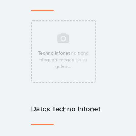
Techno Infonet
no tiene
ninguna imágen en su
galería.
Datos Techno Infonet