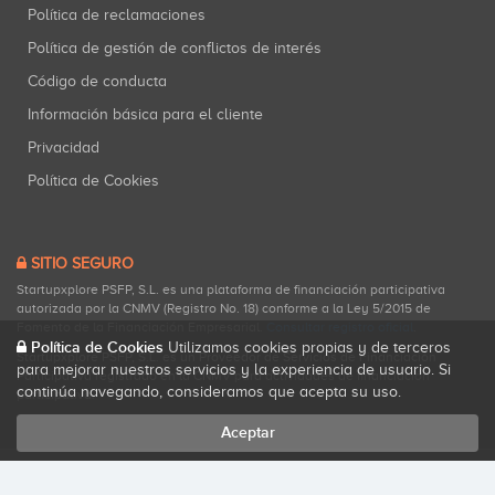
Política de reclamaciones
Política de gestión de conflictos de interés
Código de conducta
Información básica para el cliente
Privacidad
Política de Cookies
SITIO SEGURO
Startupxplore PSFP, S.L. es una plataforma de financiación participativa
autorizada por la CNMV (Registro No. 18) conforme a la Ley 5/2015 de
Fomento de la Financiación Empresarial.
Consultar registro oficial
.
Política de Cookies
Utilizamos cookies propias y de terceros
Startupxplore PSFP, S.L. es un Proveedor de Servicios de Financiación
para mejorar nuestros servicios y la experiencia de usuario. Si
Participativa registrado en la CNMV para actividades de financiación
continúa navegando, consideramos que acepta su uso.
participativa.
Aceptar
Todos los derechos reservados. Startupxplore ® {0}.