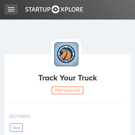
Toggle
navigation
BUSCO FINANCIACIÓN
REGISTRO
ACCESO
Track Your Truck
PROVEEDOR
SECTORES
Inicio
Gps