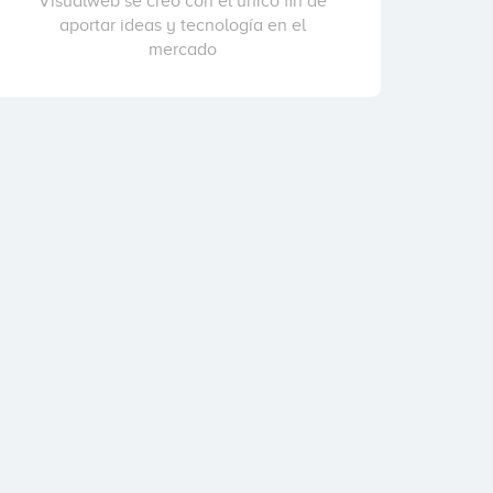
Visualweb se creo con el único fin de
aportar ideas y tecnología en el
mercado