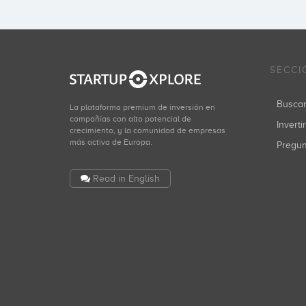
SECCI
Busca
La plataforma premium de inversión en
compañías con alto potencial de
Inverti
crecimiento, y la comunidad de empresas
más activa de Europa.
Pregu
Read in English