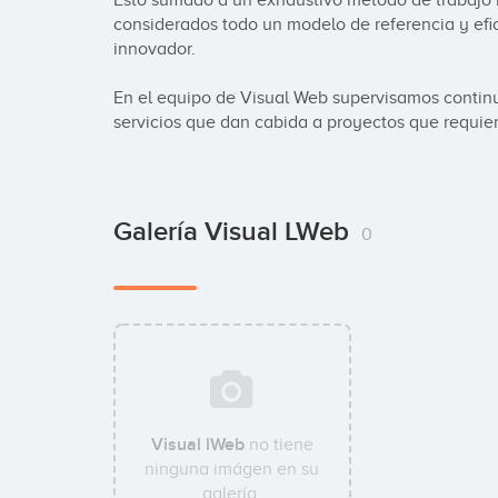
Esto sumado a un exhaustivo método de trabajo 
considerados todo un modelo de referencia y efic
innovador.

En el equipo de Visual Web supervisamos contin
servicios que dan cabida a proyectos que requie
Galería Visual LWeb
0
Visual lWeb
no tiene
ninguna imágen en su
galería.