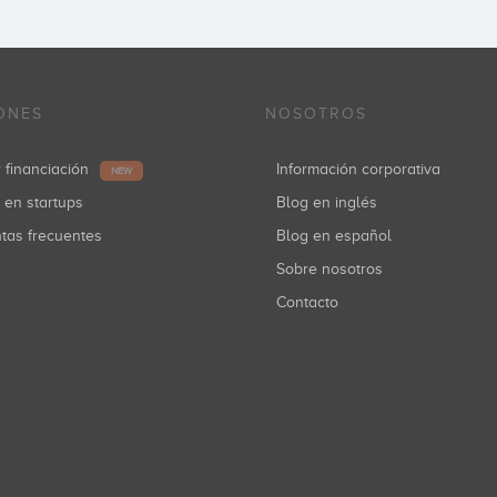
ONES
NOSOTROS
r financiación
Información corporativa
NEW
r en startups
Blog en inglés
ntas frecuentes
Blog en español
Sobre nosotros
Contacto