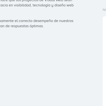
hace que los proyectos de Visual Web sean 
acia en visibilidad, tecnología y diseño web 
N
uamente el correcto desempeño de nuestros 
ran de respuestas óptimas.