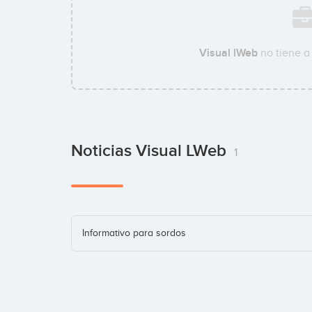
Visual lWeb
no tiene a
Noticias Visual LWeb
1
Informativo para sordos