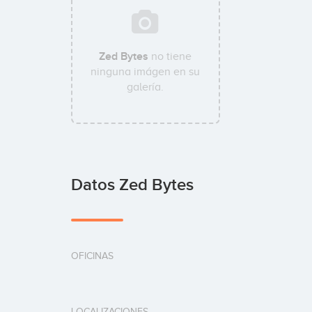
Zed Bytes
no tiene
ninguna imágen en su
galería.
Datos Zed Bytes
OFICINAS
LOCALIZACIONES