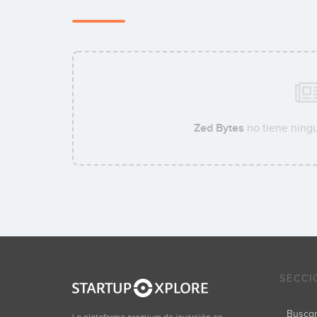
Zed Bytes
no tiene ningu
SECCI
Busca
La plataforma premium de inversión en