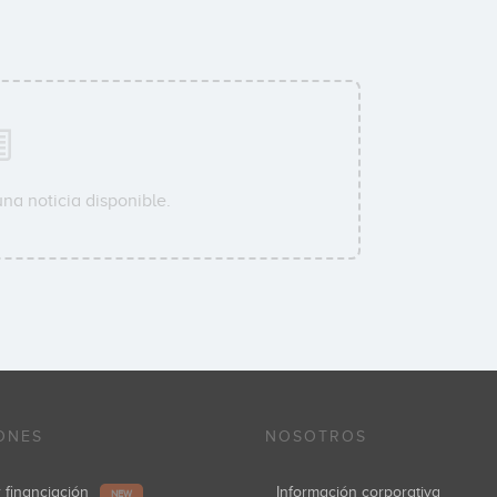
na noticia disponible.
ONES
NOSOTROS
r financiación
Información corporativa
NEW