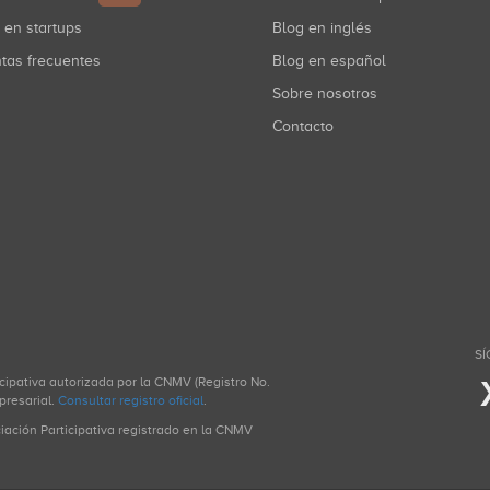
r en startups
Blog en inglés
ntas frecuentes
Blog en español
Sobre nosotros
Contacto
SÍ
icipativa autorizada por la CNMV (Registro No.
presarial.
Consultar registro oficial
.
ciación Participativa registrado en la CNMV