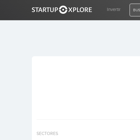
Invertir
BUS
BUSCO FINANCIACIÓN
REGISTRO
ACCESO
Inicio
Invertir
SECTORES