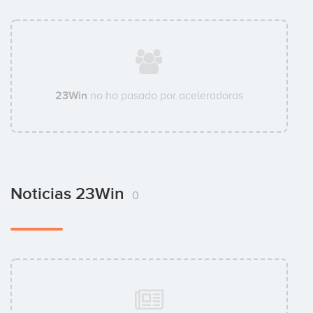
23Win
no ha pasado por aceleradoras
Noticias 23Win
0