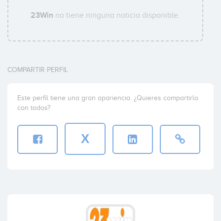
23Win
no tiene ninguna noticia disponible.
COMPARTIR PERFIL
Este perfil tiene una gran apariencia. ¿Quieres compartirlo
con todos?
X