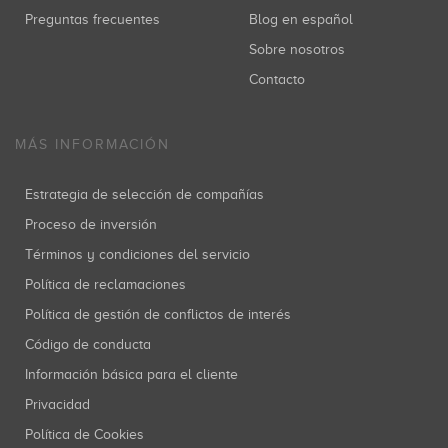
Preguntas frecuentes
Blog en español
Sobre nosotros
Contacto
MÁS INFORMACIÓN
Estrategia de selección de compañías
Proceso de inversión
Términos y condiciones del servicio
Política de reclamaciones
Política de gestión de conflictos de interés
Código de conducta
Información básica para el cliente
Privacidad
Política de Cookies