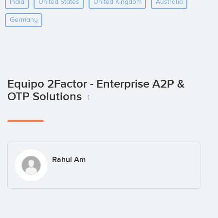
India
United States
United Kingdom
Australia
Germany
Equipo 2Factor - Enterprise A2P &
OTP Solutions
1
Rahul Am