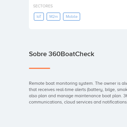
SECTORES
IoT
M2m
Mobile
Sobre 360BoatCheck
Remote boat monitoring system. The owner is alw
that receives real-time alerts (battery, bilge, smok
also plan and manage maintenance boat plan. 3
communications, cloud services and notifications