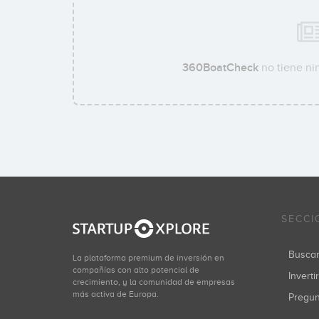
360BoatCheck
no tiene ni
SECCI
Busca
La plataforma premium de inversión en
compañías con alto potencial de
Inverti
crecimiento, y la comunidad de empresas
más activa de Europa.
Pregu