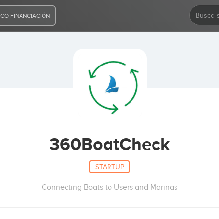
CO FINANCIACIÓN
360BoatCheck
STARTUP
Connecting Boats to Users and Marinas