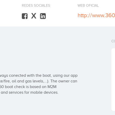
REDES SOCIALES
WEB OFICIAL
X
http://www.36
C
ays conected with the boat, using our app 
e/fire, oil and gas levels,...). The owner can 
60 boat check is based on M2M 
 and services for mobile devices.