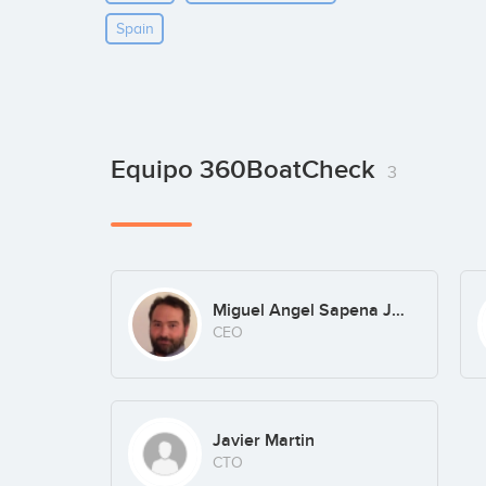
Spain
Equipo 360BoatCheck
3
Miguel Angel Sapena Juan
CEO
Javier Martin
CTO