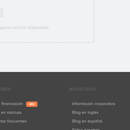
nguna noticia disponible.
ONES
NOSOTROS
r financiación
Información corporativa
NEW
r en startups
Blog en inglés
ntas frecuentes
Blog en español
Sobre nosotros