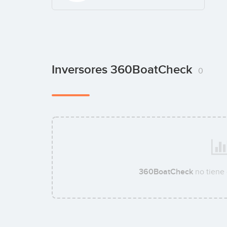
Inversores 360BoatCheck
0
360BoatCheck
no tiene