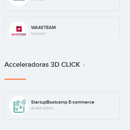
WA4STEAM
Inversor
Xesgalicia Sgecr SA
Acceleradoras 3D CLICK
1
Inversor
StartupBootcamp E-commerce
Aceleradora