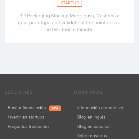
STARTUP
3D Packaging Mockup Made Easy. Customize
your prototype and validate at the point of sale
in less than a minute
SECCIONES
NOSOTROS
Buscar financiación
Información corporativa
NEW
Invertir en startups
Blog en inglés
Preguntas frecuentes
Blog en español
Sobre nosotros