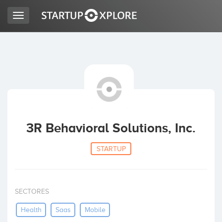
Toggle
navigation
BUSCO FINANCIACIÓN
REGISTRO
ACCESO
3R Behavioral Solutions, Inc.
STARTUP
SECTORES
Inicio
Health
Saas
Mobile