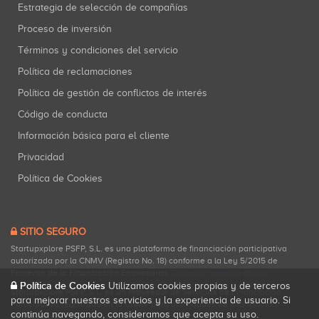
Estrategia de selección de compañías
Proceso de inversión
Términos y condiciones del servicio
Política de reclamaciones
Política de gestión de conflictos de interés
Código de conducta
Información básica para el cliente
Privacidad
Política de Cookies
SITIO SEGURO
Startupxplore PSFP, S.L. es una plataforma de financiación participativa
autorizada por la CNMV (Registro No. 18) conforme a la Ley 5/2015 de
Fomento de la Financiación Empresarial.
Consultar registro oficial
.
Política de Cookies
Utilizamos cookies propias y de terceros
Startupxplore PSFP, S.L. es un Proveedor de Servicios de Financiación
para mejorar nuestros servicios y la experiencia de usuario. Si
Participativa registrado en la CNMV para actividades de financiación
continúa navegando, consideramos que acepta su uso.
participativa.