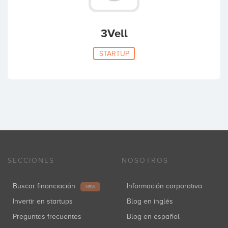
3Vell
STARTUP
SECCIONES
NOSOTROS
Buscar financiación
Información corporativa
NEW
Invertir en startups
Blog en inglés
Preguntas frecuentes
Blog en español