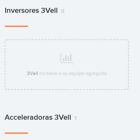
Inversores 3Vell
0
3Vell
no tiene a su equipo agregado
Acceleradoras 3Vell
1