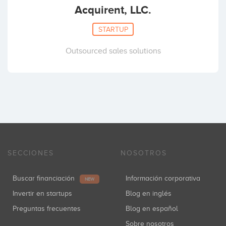
Acquirent, LLC.
STARTUP
Outsourced sales solutions
SECCIONES
NOSOTROS
Buscar financiación
Información corporativa
NEW
Invertir en startups
Blog en inglés
Preguntas frecuentes
Blog en español
Sobre nosotros