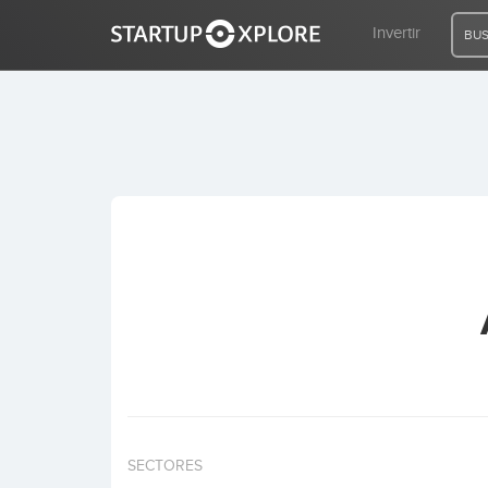
Invertir
BUS
BUSCO FINANCIACIÓN
REGISTRO
ACCESO
Inicio
Invertir
SECTORES