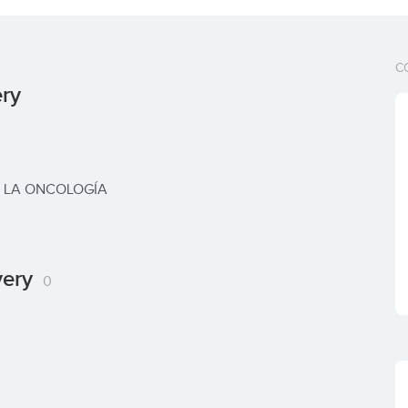
C
ry
E LA ONCOLOGÍA
very
0