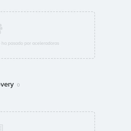
 ha pasado por aceleradoras
overy
0