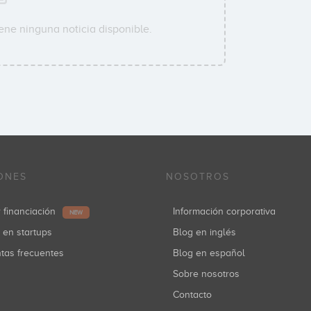
ene ninguna noticia disponible.
ONES
NOSOTROS
r financiación
Información corporativa
NEW
r en startups
Blog en inglés
ntas frecuentes
Blog en español
Sobre nosotros
Contacto