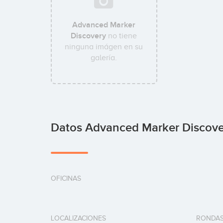
Advanced Marker
Discovery
no tiene
ninguna imágen en su
galería.
Datos Advanced Marker Discove
OFICINAS
LOCALIZACIONES
RONDAS