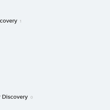
scovery
1
 Discovery
0