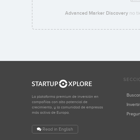
Advanced Marker Discovery
no ti
SECCI
Busca
La plataforma premium de inversión en
compañías con alto potencial de
Inverti
crecimiento, y la comunidad de empresas
más activa de Europa.
Pregu
Read in English