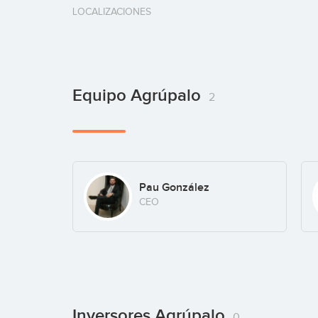
LOCALIZACIONES
Equipo Agrúpalo
2
Pau González
CEO
Inversores Agrúpalo
0