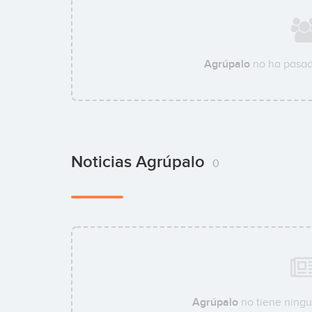
Agrúpalo
no ha pasad
Noticias Agrúpalo
0
Agrúpalo
no tiene ningu