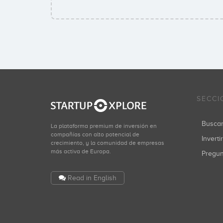
SECCI
Busca
La plataforma premium de inversión en
compañías con alto potencial de
Inverti
crecimiento, y la comunidad de empresas
más activa de Europa.
Pregu
Read in English