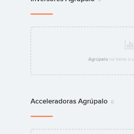
Agrúpalo
no tiene a 
Acceleradoras Agrúpalo
0