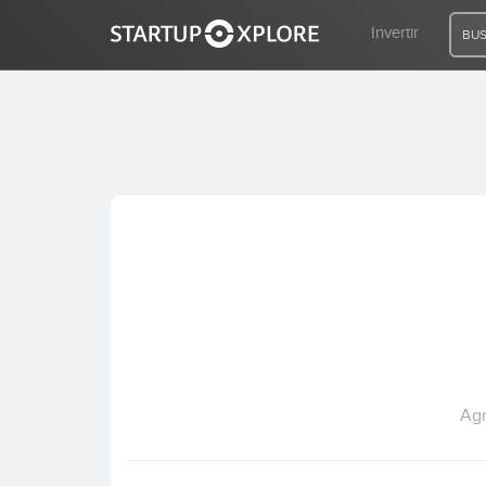
Invertir
BUS
BUSCO FINANCIACIÓN
REGISTRO
ACCESO
Inicio
Invertir
Agr