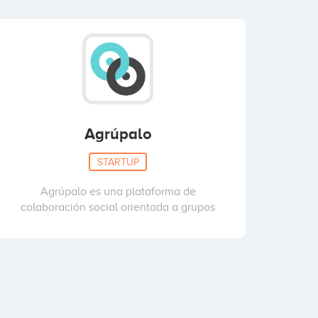
Agrúpalo
STARTUP
Agrúpalo es una plataforma de
colaboración social orientada a grupos