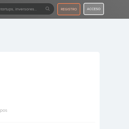
ACCESO
REGISTRO
upos