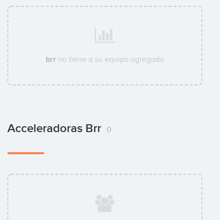
brr
no tiene a su equipo agregado
Acceleradoras Brr
0