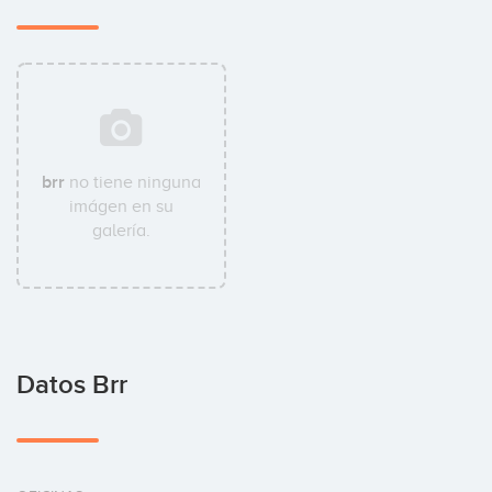
brr
no tiene ninguna
imágen en su
galería.
Datos Brr