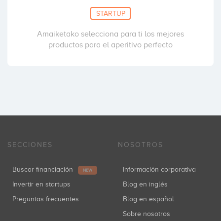
STARTUP
Amaiketako selecciona para ti los mejores
productos para el aperitivo perfecto
SECCIONES
NOSOTROS
Buscar financiación
Información corporativa
NEW
Invertir en startups
Blog en inglés
Preguntas frecuentes
Blog en español
Sobre nosotros