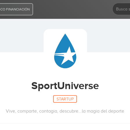
CO FINANCIACIÓN
SportUniverse
STARTUP
Vive, comparte, contagia, descubre...la magia del deporte