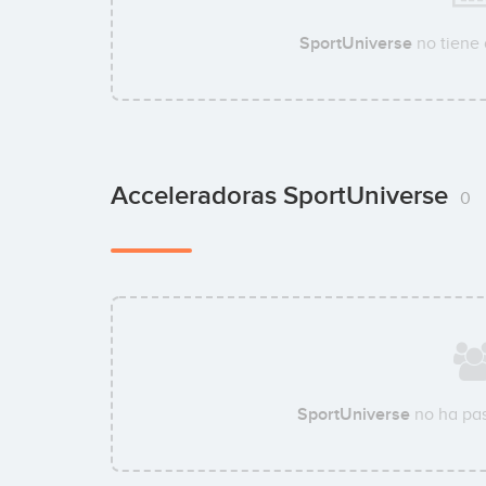
SportUniverse
no tiene 
Acceleradoras SportUniverse
0
SportUniverse
no ha pas