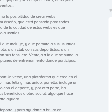
e equipos y de competiciones, otras para 
eventos…

N
o la posibilidad de crear webs 
 ni diseño, que está pensada para todos 
a de la calidad de estas webs es que 
a usarlas.  

l que incluye, y que permite a sus usuarios 
plo, a un club con sus deportistas, a un 
n sus fans, etc. Ventaja a la que se suma la 
planes de entrenamiento donde participas, 
portUniverse, una plataforma que cree en el 
más feliz y más unido, por ello, incluye un 
con el deporte, y, por otra parte, ha 
 beneficios a obra social, algo que hace 
ra ayudar.

eporte y para ayudarte a brillar en 