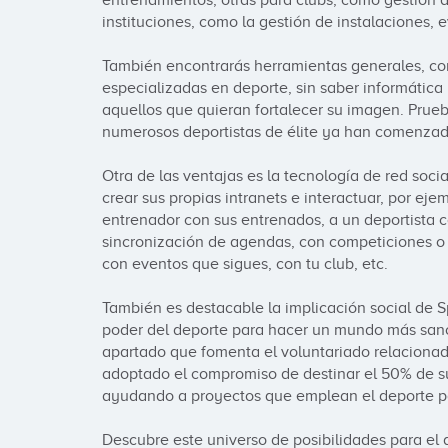
entrenamientos, otras para clubs, como gestión d
instituciones, como la gestión de instalaciones, 
También encontrarás herramientas generales, com
especializadas en deporte, sin saber informática
aquellos que quieran fortalecer su imagen. Prueb
numerosos deportistas de élite ya han comenzado 
Otra de las ventajas es la tecnología de red socia
crear sus propias intranets e interactuar, por ejem
entrenador con sus entrenados, a un deportista co
sincronización de agendas, con competiciones o 
con eventos que sigues, con tu club, etc.

También es destacable la implicación social de S
poder del deporte para hacer un mundo más sano, 
apartado que fomenta el voluntariado relacionado 
adoptado el compromiso de destinar el 50% de sus
ayudando a proyectos que emplean el deporte pa
Descubre este universo de posibilidades para el d