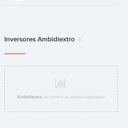
Inversores Ambidiextro
0
Ambidiextro
no tiene a su equipo agregado