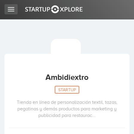
Toggle
navigation
BUSCO FINANCIACIÓN
REGISTRO
ACCESO
Ambidiextro
STARTUP
Tienda en línea de personalización textil, tazas,
pegatinas y demás productos para marketing y
publicidad para restaurac...
Inicio