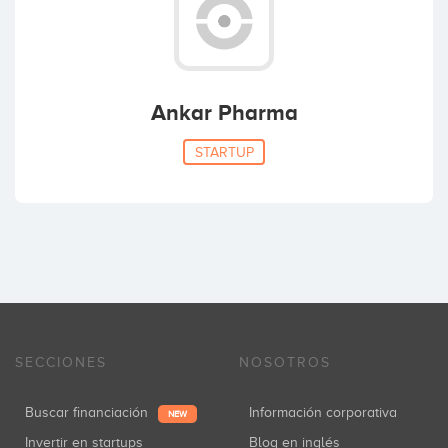
Ankar Pharma
STARTUP
SECCIONES
NOSOTROS
Buscar financiación
Información corporativa
NEW
Invertir en startups
Blog en inglés