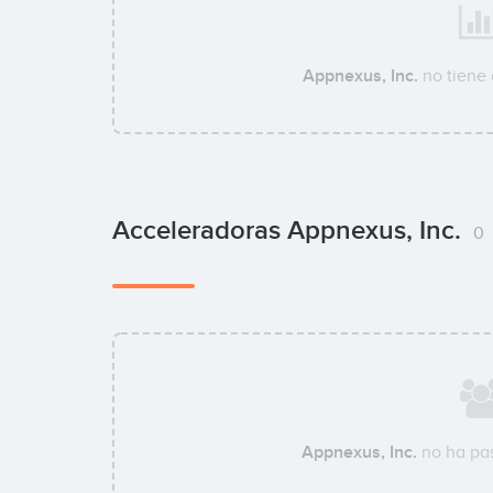
Appnexus, Inc.
no tiene
Acceleradoras Appnexus, Inc.
0
Appnexus, Inc.
no ha pas