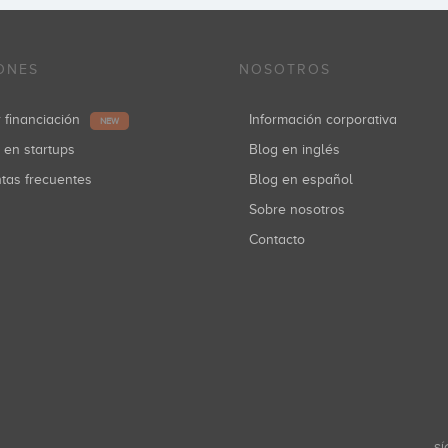
ONES
NOSOTROS
r financiación
Información corporativa
NEW
r en startups
Blog en inglés
ntas frecuentes
Blog en español
Sobre nosotros
Contacto
SÍ