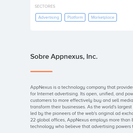
SECTORES
Advertising
Platform
Marketplace
Sobre Appnexus, Inc.
AppNexus is a technology company that provides
for Internet advertising. Its open, unified, and 
customers to more effectively buy and sell media,
transform their businesses. As the world's large
led by the pioneers of the web's original ad exc
22 global offices, AppNexus employs more than 80
technology who believe that advertising powers t