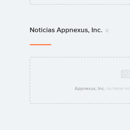
Noticias Appnexus, Inc.
0
Appnexus, Inc.
no tiene nin