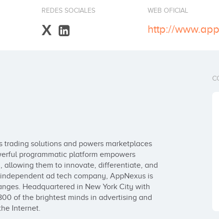
REDES SOCIALES
WEB OFICIAL
X
http://www.ap
C
 trading solutions and powers marketplaces 
powerful programmatic platform empowers 
 allowing them to innovate, differentiate, and 
st independent ad tech company, AppNexus is 
hanges. Headquartered in New York City with 
0 of the brightest minds in advertising and 
he Internet.