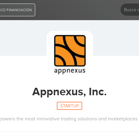
CO FINANCIACIÓN
Appnexus, Inc.
STARTUP
wers the most innovative trading solutions and marketplaces fo