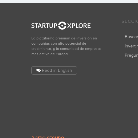
SECCI
Busca
La plataforma premium de inversión en
compañías con alto potencial de
Inverti
crecimiento, y la comunidad de empresas
más activa de Europa.
Pregu
Read in English