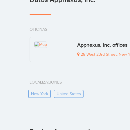
OFICINAS
Appnexus, Inc. offices
28 West 23rd Street, New 
LOCALIZACIONES
New York
United States