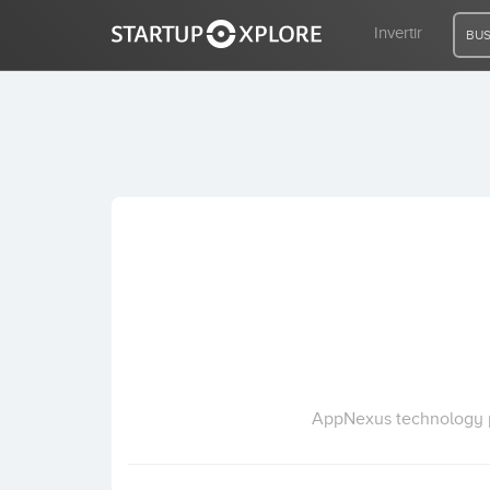
Invertir
BUS
BUSCO FINANCIACIÓN
REGISTRO
ACCESO
Inicio
Invertir
AppNexus technology po