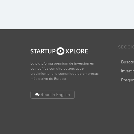
SECCI
Busca
La plataforma premium de inversión en
compañías con alto potencial de
Inverti
crecimiento, y la comunidad de empresas
más activa de Europa.
Pregu
Read in English