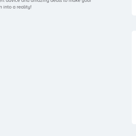
ert advice and amazing deals to make your 
 into a reality!