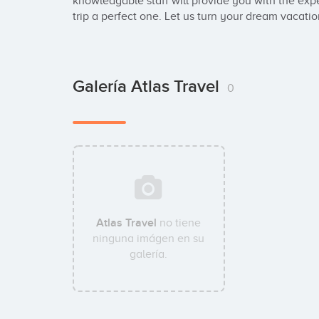
knowledgable staff will provide you with the exp
trip a perfect one. Let us turn your dream vacation
Galería Atlas Travel
0
Atlas Travel
no tiene
ninguna imágen en su
galería.