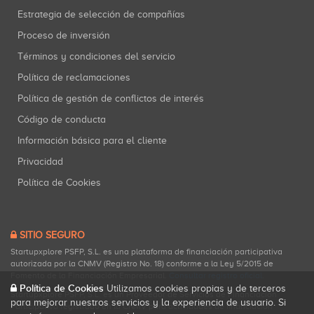
Estrategia de selección de compañías
Proceso de inversión
Términos y condiciones del servicio
Política de reclamaciones
Política de gestión de conflictos de interés
Código de conducta
Información básica para el cliente
Privacidad
Política de Cookies
SITIO SEGURO
Startupxplore PSFP, S.L. es una plataforma de financiación participativa
autorizada por la CNMV (Registro No. 18) conforme a la Ley 5/2015 de
Fomento de la Financiación Empresarial.
Consultar registro oficial
.
Política de Cookies
Utilizamos cookies propias y de terceros
Startupxplore PSFP, S.L. es un Proveedor de Servicios de Financiación
para mejorar nuestros servicios y la experiencia de usuario. Si
Participativa registrado en la CNMV para actividades de financiación