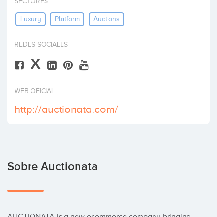
SECTORES
Invertir
Luxury
Platform
Auctions
REDES SOCIALES
X
WEB OFICIAL
http://auctionata.com/
Sobre Auctionata
AUCTIONATA is a new ecommerce company bringing 