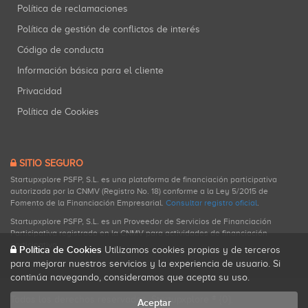
Política de reclamaciones
Política de gestión de conflictos de interés
Código de conducta
Información básica para el cliente
Privacidad
Política de Cookies
SITIO SEGURO
Startupxplore PSFP, S.L. es una plataforma de financiación participativa
autorizada por la CNMV (Registro No. 18) conforme a la Ley 5/2015 de
Fomento de la Financiación Empresarial.
Consultar registro oficial
.
Startupxplore PSFP, S.L. es un Proveedor de Servicios de Financiación
Participativa registrado en la CNMV para actividades de financiación
participativa.
Política de Cookies
Utilizamos cookies propias y de terceros
para mejorar nuestros servicios y la experiencia de usuario. Si
continúa navegando, consideramos que acepta su uso.
Todos los derechos reservados. Startupxplore ® {0}.
Aceptar