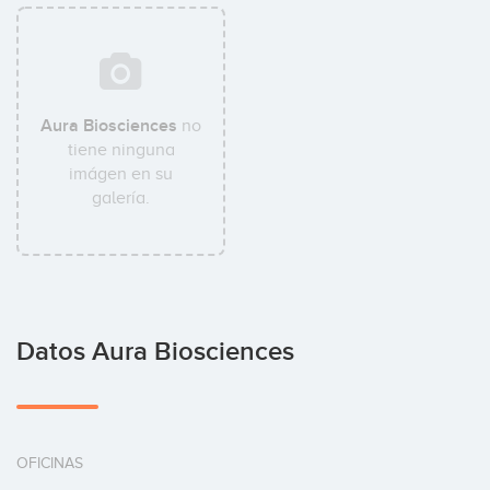
Aura Biosciences
no
tiene ninguna
imágen en su
galería.
Datos Aura Biosciences
OFICINAS