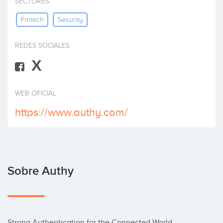
SECTORES
Invertir
Fintech
Security
REDES SOCIALES
X
WEB OFICIAL
https://www.authy.com/
Sobre Authy
Strong Authentication for the Connected World
