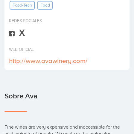
Food-Tech
Food
Invertir
REDES SOCIALES
X
WEB OFICIAL
http://www.avawinery.com/
Sobre Ava
Fine wines are very expensive and inaccessible for the 
vast majority of people. We analyze the molecular 