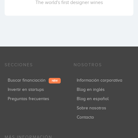
The world's first designer wines
SECCIONES
NOSOTROS
Buscar financiación
Información corporativa
NEW
Invertir en startups
Blog en inglés
Preguntas frecuentes
Blog en español
Sobre nosotros
Contacto
MÁS INFORMACIÓN