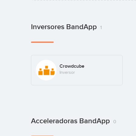
Inversores BandApp
1
Crowdcube
Inversor
Acceleradoras BandApp
0