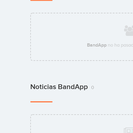
BandApp
no ha pasad
Noticias BandApp
0