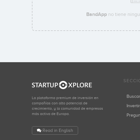
BandApp
no tiene ningu
SECCI
Busca
La plataforma premium de inversión en
compañías con alto potencial de
Inverti
crecimiento, y la comunidad de empresas
más activa de Europa.
Pregu
Read in English