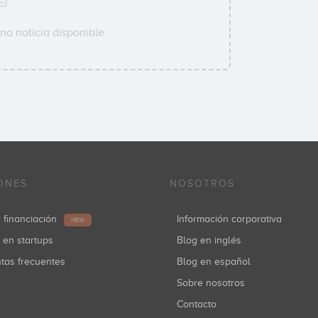
na noticia disponible.
ONES
NOSOTROS
r financiación
Información corporativa
NEW
r en startups
Blog en inglés
ntas frecuentes
Blog en español
Sobre nosotros
Contacto