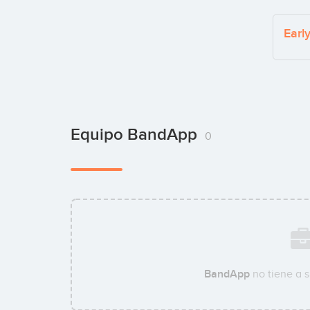
Earl
Equipo BandApp
0
BandApp
no tiene a 