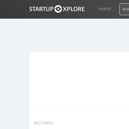
Invertir
BUS
BUSCO FINANCIACIÓN
REGISTRO
ACCESO
Inicio
Invertir
SECTORES