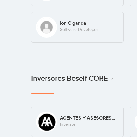
Ion Ciganda
Software Developer
Inversores Beseif CORE
4
AGENTES Y ASESORES FINANCIEROS, S.L.
Inversor