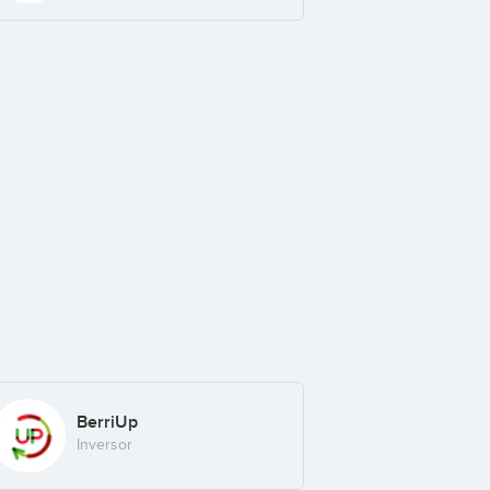
BerriUp
Inversor