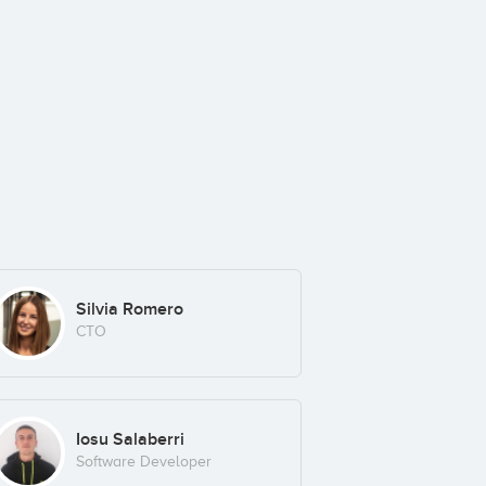
Silvia Romero
CTO
Iosu Salaberri
Software Developer