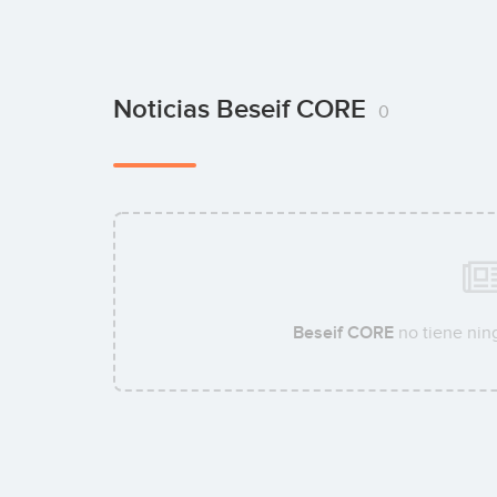
Noticias Beseif CORE
0
Beseif CORE
no tiene ning