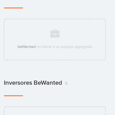
beWanted
no tiene a su equipo agregado
Inversores BeWanted
0