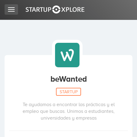
Toggle
navigation
BUSCO FINANCIACIÓN
REGISTRO
ACCESO
beWanted
STARTUP
Te ayudamos a encontrar las prácticas y el
empleo que buscas. Unimos a estudiantes,
universidades y empresas
Inicio