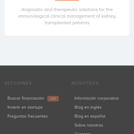
diagnostic and therapeutic solutions for the
immunological clinical management of kidney
transplanted patients
SECCIONES
NOSOTROS
Buscar financiación
Información corporativa
NEW
Invertir en startups
Blog en inglés
Preguntas frecuentes
Blog en español
Sobre nosotros