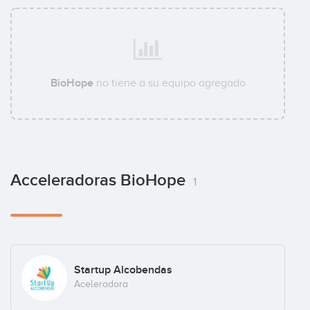
BioHope
no tiene a su equipo agregado
Acceleradoras BioHope
1
Startup Alcobendas
Aceleradora