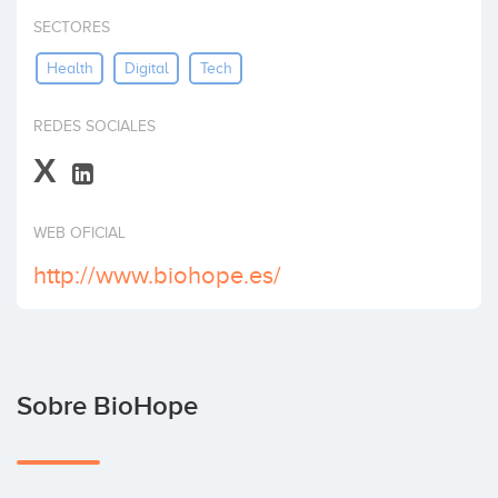
Invertir
SECTORES
Health
Digital
Tech
REDES SOCIALES
X
WEB OFICIAL
http://www.biohope.es/
Sobre BioHope