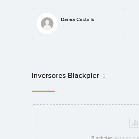
Damià Castells
Inversores Blackpier
0
Blackpier
no tiene a 