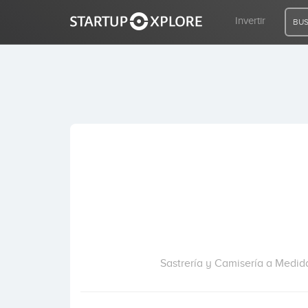
Invertir
BUS
BUSCO FINANCIACIÓN
REGISTRO
ACCESO
Inicio
Invertir
Sastrería y Camisería a Medida