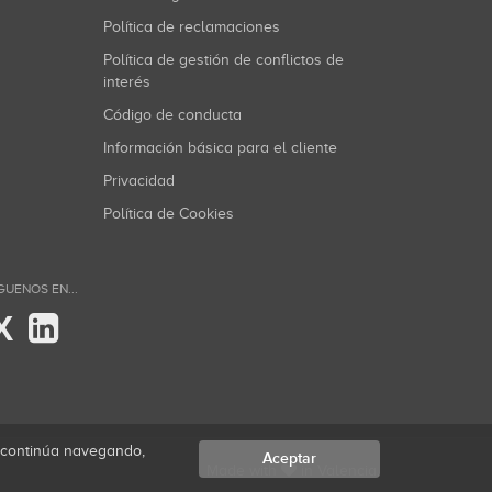
Política de reclamaciones
Política de gestión de conflictos de
interés
Código de conducta
Información básica para el cliente
Privacidad
Política de Cookies
GUENOS EN...
X
i continúa navegando,
Aceptar
Made with
in Valencia.