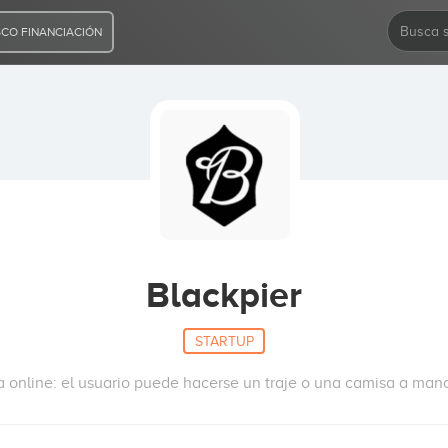
CO FINANCIACIÓN
Blackpier
STARTUP
 online: el usuario puede hacerse un traje o una camisa a mano