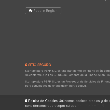
Read in English
SITIO SEGURO
Startupxplore PSFP, S.L. es una plataforma de financiación part
18) conforme a la Ley 5/2015 de Fomento de la Financiación Em
Startupxplore PSFP, S.L. es un Proveedor de Servicios de Finan
para actividades de financiación participativa.
Política de Cookies
Utilizamos cookies propias y de t
Todos los derechos reservados. Startupxplore ® {0}.
consideramos que acepta su uso.