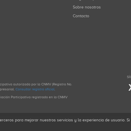
Sobre nosotros
Contacto
SÍ
icipativa autorizada por la CNMV (Registro No.
presarial.
Consultar registro oficial
.
ciación Participativa registrado en la CNMV
erceros para mejorar nuestros servicios y la experiencia de usuario. S