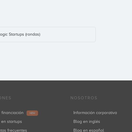
ogic Startups (rondas)
ONES
NOSOTROS
r financiación
Información corporativa
NEW
r en startups
Blog en inglés
ntas frecuentes
Blog en español