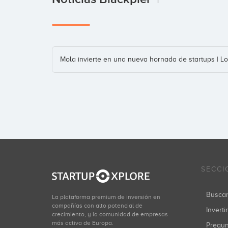
1
Mola invierte en una nueva hornada de startups | Lo
SECCI
Busca
La plataforma premium de inversión en
compañías con alto potencial de
Inverti
crecimiento, y la comunidad de empresas
más activa de Europa.
Pregu