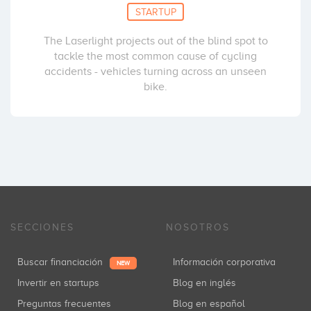
STARTUP
The Laserlight projects out of the blind spot to
tackle the most common cause of cycling
accidents - vehicles turning across an unseen
bike.
SECCIONES
NOSOTROS
Buscar financiación
Información corporativa
NEW
Invertir en startups
Blog en inglés
Preguntas frecuentes
Blog en español