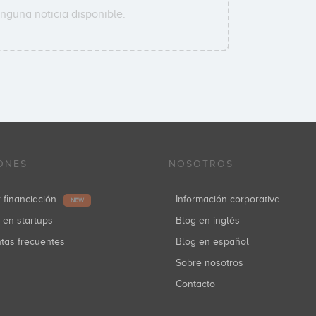
nguna noticia disponible.
ONES
NOSOTROS
r financiación
Información corporativa
NEW
r en startups
Blog en inglés
ntas frecuentes
Blog en español
Sobre nosotros
Contacto