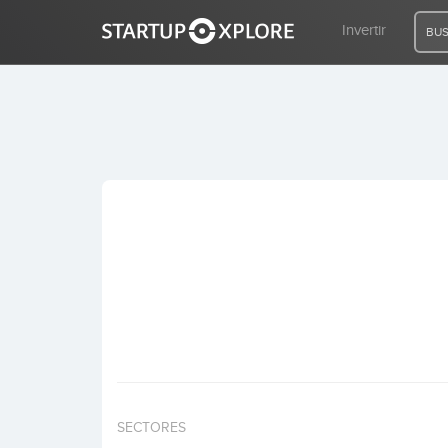
Invertir
BUS
BUSCO FINANCIACIÓN
REGISTRO
ACCESO
Inicio
Invertir
SECTORES