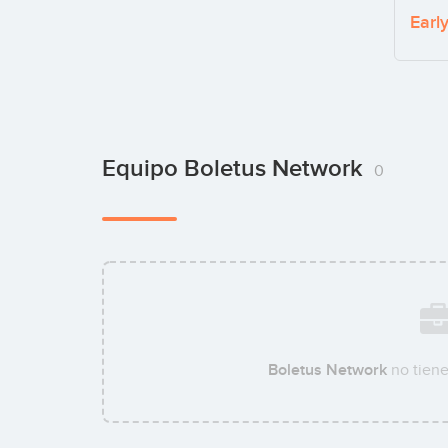
Earl
Equipo Boletus Network
0
Boletus Network
no tiene