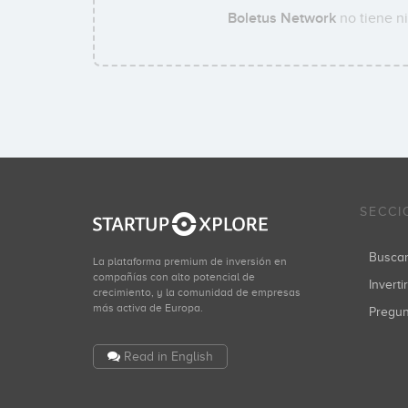
Boletus Network
no tiene ni
SECCI
Busca
La plataforma premium de inversión en
compañías con alto potencial de
Inverti
crecimiento, y la comunidad de empresas
más activa de Europa.
Pregu
Read in English