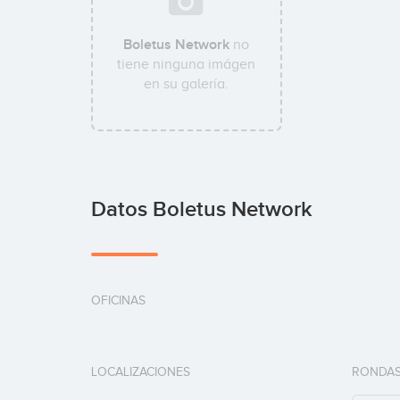
Boletus Network
no
tiene ninguna imágen
en su galería.
Datos Boletus Network
OFICINAS
LOCALIZACIONES
RONDAS