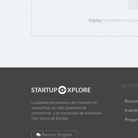
b!play
no tiene ninguna
SECCI
Busca
La plataforma premium de inversión en
compañías con alto potencial de
Inverti
crecimiento, y la comunidad de empresas
más activa de Europa.
Pregu
Read in English