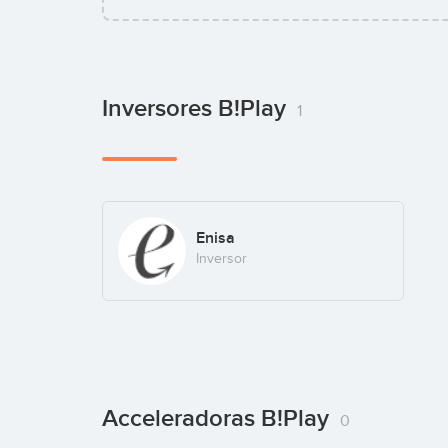
Inversores B!play
1
Enisa
Inversor
Acceleradoras B!play
0