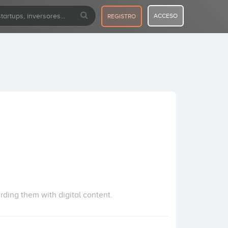
ACCESO
REGISTRO
ding them with digital content.