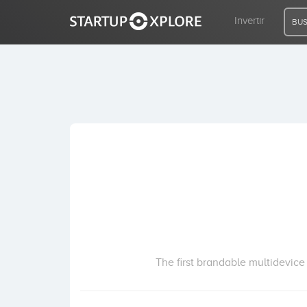
Invertir
BUS
BUSCO FINANCIACIÓN
REGISTRO
ACCESO
Inicio
Invertir
The first brandable multidevic