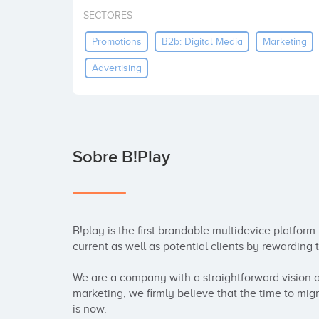
SECTORES
Promotions
B2b: Digital Media
Marketing
Advertising
Sobre B!play
B!play is the first brandable multidevice platfo
current as well as potential clients by rewarding t
We are a company with a straightforward vision a
marketing, we firmly believe that the time to mig
is now.