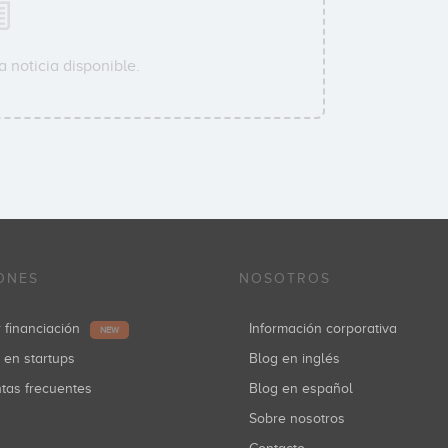
 noticia disponible.
ONES
NOSOTROS
r financiación
Información corporativa
NEW
r en startups
Blog en inglés
ntas frecuentes
Blog en español
Sobre nosotros