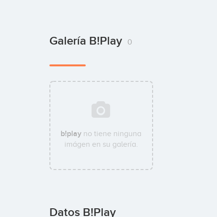
Galería B!play
0
b!play
no tiene ninguna
imágen en su galería.
Datos B!play