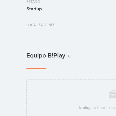
ESTADO
Startup
LOCALIZACIONES
Equipo B!play
0
b!play
no tiene a su