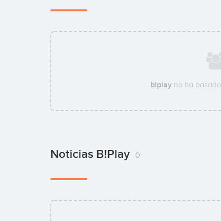
b!play
no ha pasado 
Noticias B!play
0