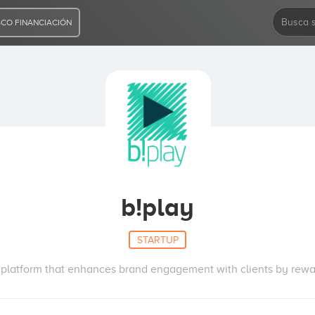
CO FINANCIACIÓN
b!play
STARTUP
e platform that enhances brand engagement with clients by rewar