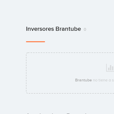
Inversores Brantube
0
Brantube
no tiene a 