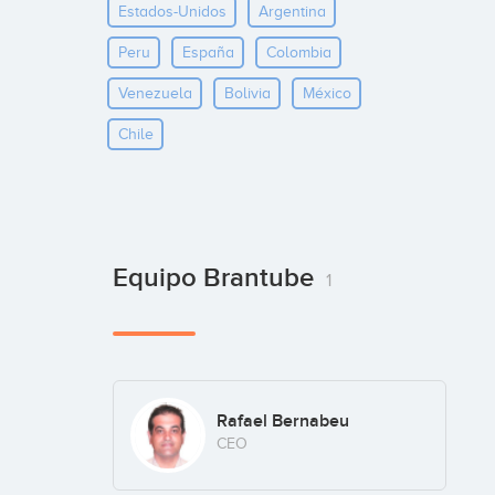
Estados-Unidos
Argentina
Peru
España
Colombia
Venezuela
Bolivia
México
Chile
Equipo Brantube
1
Rafael Bernabeu
CEO