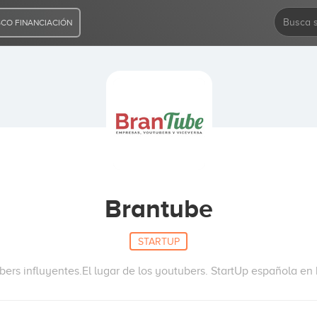
CO FINANCIACIÓN
Brantube
STARTUP
ers influyentes.El lugar de los youtubers. StartUp española en 