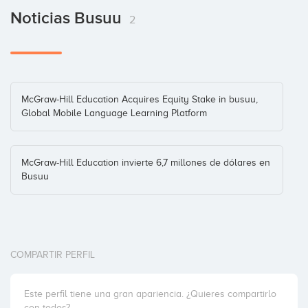
Noticias Busuu
2
McGraw-Hill Education Acquires Equity Stake in busuu,
Global Mobile Language Learning Platform
McGraw-Hill Education invierte 6,7 millones de dólares en
Busuu
COMPARTIR PERFIL
Este perfil tiene una gran apariencia. ¿Quieres compartirlo
con todos?