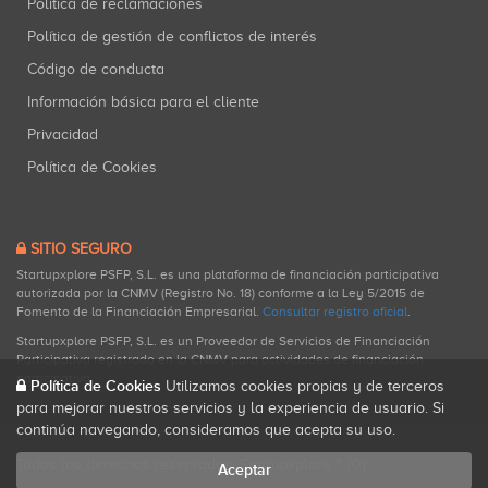
Política de reclamaciones
Política de gestión de conflictos de interés
Código de conducta
Información básica para el cliente
Privacidad
Política de Cookies
SITIO SEGURO
Startupxplore PSFP, S.L. es una plataforma de financiación participativa
autorizada por la CNMV (Registro No. 18) conforme a la Ley 5/2015 de
Fomento de la Financiación Empresarial.
Consultar registro oficial
.
Startupxplore PSFP, S.L. es un Proveedor de Servicios de Financiación
Participativa registrado en la CNMV para actividades de financiación
participativa.
Política de Cookies
Utilizamos cookies propias y de terceros
para mejorar nuestros servicios y la experiencia de usuario. Si
continúa navegando, consideramos que acepta su uso.
Todos los derechos reservados. Startupxplore ® {0}.
Aceptar