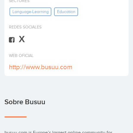
SECTORES
Invertir
Language-Learning
Education
REDES SOCIALES
X
WEB OFICIAL
http://www.busuu.com
Sobre Busuu
busuu.com is Europe’s largest online community for 