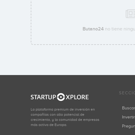
Butano24
no tiene ningu
SECCI
Busca
La plataforma premium de inversión en
compañías con alto potencial de
Inverti
crecimiento, y la comunidad de empresas
más activa de Europa.
Pregu