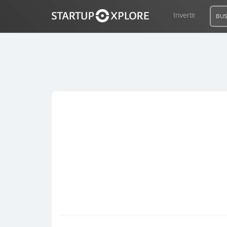
Invertir
BUS
BUSCO FINANCIACIÓN
REGISTRO
ACCESO
Inicio
Invertir