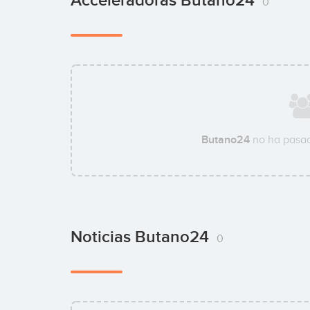
Acceleradoras Butano24
0
Butano24
no ha pasad
Noticias Butano24
0