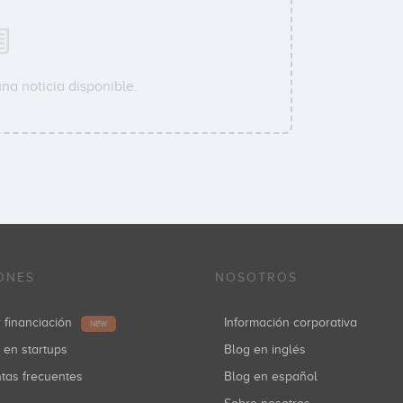
na noticia disponible.
ONES
NOSOTROS
r financiación
Información corporativa
NEW
r en startups
Blog en inglés
ntas frecuentes
Blog en español