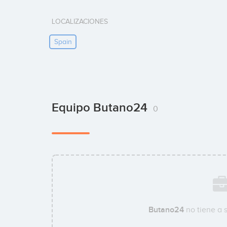
LOCALIZACIONES
Spain
Equipo Butano24
0
Butano24
no tiene a 