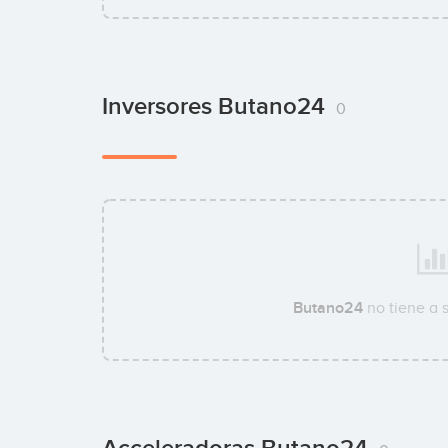
Inversores Butano24
0
Butano24
no tiene a 